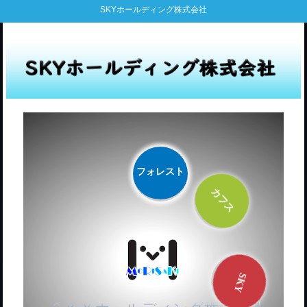
SKYホールディング株式会社
フォレスト
アマゾン
森崎工業
楽天
カフス
SKY